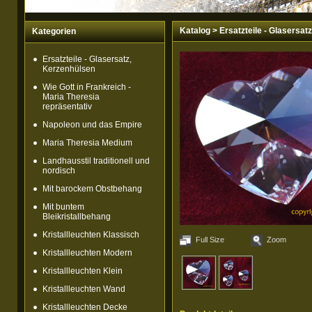
Katalog
>
Ersatzteile - Glasersat
Kategorien
Ersatzteile - Glasersatz,
Kerzenhülsen
Wie Gott in Frankreich -
Maria Theresia
repräsentativ
Napoleon und das Empire
Maria Theresia Medium
Landhausstil traditionell und
nordisch
Mit barockem Obstbehang
Mit buntem
Bleikristallbehang
Kristallleuchten Klassisch
Full Size
Zoom
Kristallleuchten Modern
Kristallleuchten Klein
Kristallleuchten Wand
Kristallleuchten Decke