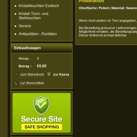
Produktdetails
Kristallleuchten Esstisch
Oberfläche: Poliert; Material: Swa
Kristall Tisch- und
Stehleuchten
Wenn nicht anders im Text angegeben, i
Service
Bei Bestellung grösserer Liefermengen
Möglichkeit erhalten, die Bestellungsab
Antiquitäten - Raritäten
Dieser Artikel ist prompt lieferbar
Einkaufswagen
Menge :
0
€0,00
Betrag :
zum Warenkorb
zur Kassa
zur Wunschliste