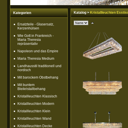
Katalog
>
Kristallleuchten Esstis
Kategorien
Ersatzteile - Glasersatz,
Kerzenhülsen
Wie Gott in Frankreich -
Maria Theresia
repräsentativ
Napoleon und das Empire
Maria Theresia Medium
Landhausstil traditionell und
nordisch
Mit barockem Obstbehang
Mit buntem
Bleikristallbehang
Kristallleuchten Klassisch
Kristallleuchten Modern
Kristallleuchten Klein
Kristallleuchten Wand
Kristallleuchten Decke