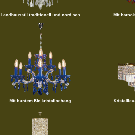
Landhausstil traditionell und nordisch
Mit baroc
Mit buntem Bleikristallbehang
Kristallle