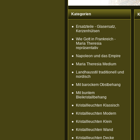
Kategorien
K
Ersatzteile - Glasersatz,
Kerzenhülsen
Wie Gott in Frankreich -
Maria Theresia
repräsentativ
Napoleon und das Empire
Maria Theresia Medium
Landhausstil traditionell und
nordisch
Mit barockem Obstbehang
Mit buntem
Bleikristallbehang
Kristallleuchten Klassisch
Kristallleuchten Modern
Kristallleuchten Klein
Kristallleuchten Wand
Kristallleuchten Decke