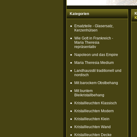
K
Kategorien
K
Ersatzteile - Glasersatz,
Kerzenhülsen
Wie Gott in Frankreich -
Maria Theresia
repräsentativ
Napoleon und das Empire
Maria Theresia Medium
Landhausstil traditionell und
nordisch
Mit barockem Obstbehang
Mit buntem
Bleikristallbehang
Kristallleuchten Klassisch
Kristallleuchten Modern
Kristallleuchten Klein
Kristallleuchten Wand
Kristallleuchten Decke