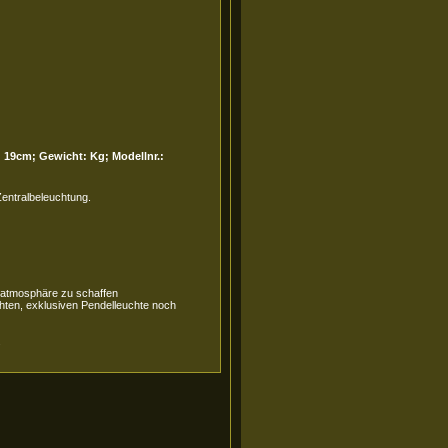
: 19cm; Gewicht: Kg; Modellnr.:
entralbeleuchtung.
matmosphäre zu schaffen
chten, exklusiven Pendelleuchte noch
.