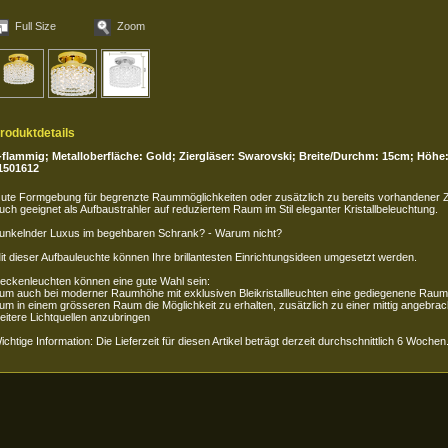
Full Size
Zoom
roduktdetails
-flammig; Metalloberfläche: Gold; Ziergläser: Swarovski; Breite/Durchm: 15cm; Höhe
1501612
ute Formgebung für begrenzte Raummöglichkeiten oder zusätzlich zu bereits vorhandener Z
uch geeignet als Aufbaustrahler auf reduziertem Raum im Stil eleganter Kristallbeleuchtung.
unkelnder Luxus im begehbaren Schrank? - Warum nicht?
it dieser Aufbauleuchte können Ihre brillantesten Einrichtungsideen umgesetzt werden.
eckenleuchten können eine gute Wahl sein:
 um auch bei moderner Raumhöhe mit exklusiven Bleikristallleuchten eine gediegenene Rau
 um in einem grösseren Raum die Möglichkeit zu erhalten, zusätzlich zu einer mittig angebra
eitere Lichtquellen anzubringen
ichtige Information: Die Lieferzeit für diesen Artikel beträgt derzeit durchschnittlich 6 Wochen