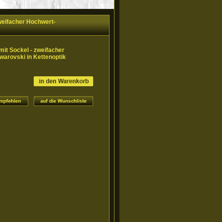
weifacher Hochwert-
it Sockel - zweifacher
warovski in Kettenoptik