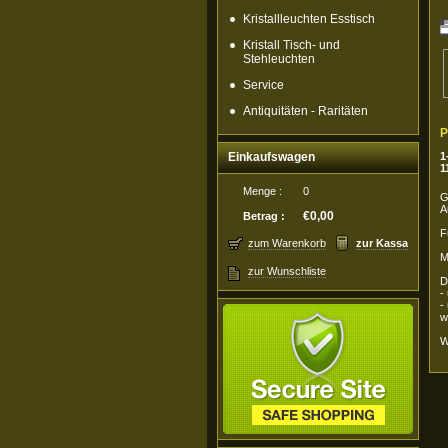
Kristallleuchten Esstisch
Kristall Tisch- und
Stehleuchten
Service
Antiquitäten - Raritäten
P
Einkaufswagen
1
1
Menge :
0
G
A
€0,00
Betrag :
F
zum Warenkorb
zur Kassa
M
zur Wunschliste
D
-
-
w
W