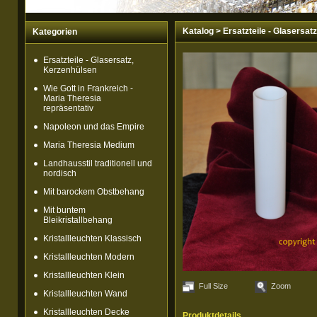
Katalog
>
Ersatzteile - Glasersat
Kategorien
Ersatzteile - Glasersatz,
Kerzenhülsen
Wie Gott in Frankreich -
Maria Theresia
repräsentativ
Napoleon und das Empire
Maria Theresia Medium
Landhausstil traditionell und
nordisch
Mit barockem Obstbehang
Mit buntem
Bleikristallbehang
Kristallleuchten Klassisch
Kristallleuchten Modern
Kristallleuchten Klein
Full Size
Zoom
Kristallleuchten Wand
Kristallleuchten Decke
Produktdetails