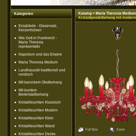
Katalog
>
Maria Theresia Medium
Kategorien
Kristallpendelbehang mit modern
Ersatzteile - Glasersatz,
Kerzenhülsen
Wie Gott in Frankreich -
Maria Theresia
repräsentativ
Napoleon und das Empire
Maria Theresia Medium
Landhausstil traditionell und
nordisch
Mit barockem Obstbehang
Mit buntem
Bleikristallbehang
Kristallleuchten Klassisch
Kristallleuchten Modern
Kristallleuchten Klein
Kristallleuchten Wand
Full Size
Zoom
Kristallleuchten Decke