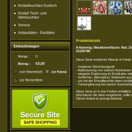
Kristallleuchten Esstisch
Kristall Tisch- und
Stehleuchten
Service
Antiquitäten - Raritäten
Produktdetails
Einkaufswagen
8-flammig; Metalloberfläche: Ral; Z
22105788
Menge :
0
Diese Serie moderner Klassik in Farbe
€0,00
Betrag :
- moderner Einrichtungsstil
- Auflockerung von starken Kontrasten
zum Warenkorb
zur Kassa
- elegante Ergänzung im Rustikalen ode
- farbliches, alternatives Statement 
zur Wunschliste
- um mit der Kristallleuchte einen stra
- Farbergänzung bei starker Kontrastf
Diese Serie ist in drei Farben erhält
informieren Sie dann umgehend, sollte s
Dieser Artikel ist prompt lieferbar