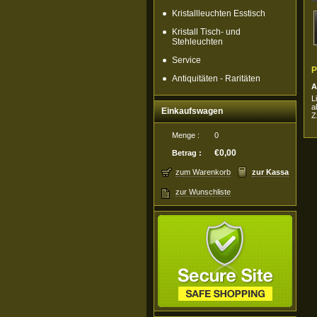
Kristallleuchten Esstisch
Kristall Tisch- und
Stehleuchten
Service
P
Antiquitäten - Raritäten
A
L
a
Einkaufswagen
Z
Menge :
0
€0,00
Betrag :
zum Warenkorb
zur Kassa
zur Wunschliste