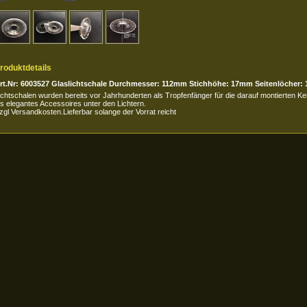
roduktdetails
rt.Nr: 6003527 Glaslichtschale Durchmesser: 112mm Stichhöhe: 17mm Seitenlöcher: 
ichtschalen wurden bereits vor Jahrhunderten als Tropfenfänger für die darauf montierten K
ls elegantes Accessoires unter den Lichtern.
zgl Versandkosten.Lieferbar solange der Vorrat reicht