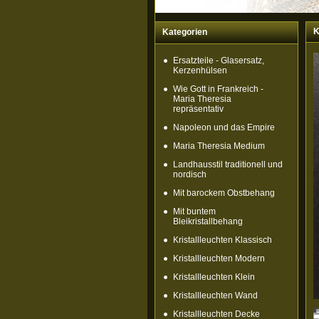
K
Kategorien
Ersatzteile - Glasersatz,
Kerzenhülsen
Wie Gott in Frankreich -
Maria Theresia
repräsentativ
Napoleon und das Empire
Maria Theresia Medium
Landhausstil traditionell und
nordisch
Mit barockem Obstbehang
Mit buntem
Bleikristallbehang
Kristallleuchten Klassisch
Kristallleuchten Modern
Kristallleuchten Klein
Kristallleuchten Wand
Kristallleuchten Decke