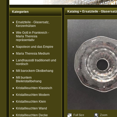
Katalog
>
Ersatzteile - Glasersat
Kategorien
Ersatzteile - Glasersatz,
Kerzenhülsen
Wie Gott in Frankreich -
Maria Theresia
repräsentativ
Napoleon und das Empire
Maria Theresia Medium
Landhausstil traditionell und
nordisch
Mit barockem Obstbehang
Mit buntem
Bleikristallbehang
Kristallleuchten Klassisch
Kristallleuchten Modern
Kristallleuchten Klein
Kristallleuchten Wand
Kristallleuchten Decke
Full Size
Zoom