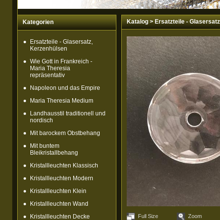
Katalog
>
Ersatzteile - Glasersat
Kategorien
Ersatzteile - Glasersatz,
Kerzenhülsen
Wie Gott in Frankreich -
Maria Theresia
repräsentativ
Napoleon und das Empire
Maria Theresia Medium
Landhausstil traditionell und
nordisch
Mit barockem Obstbehang
Mit buntem
Bleikristallbehang
Kristallleuchten Klassisch
Kristallleuchten Modern
Kristallleuchten Klein
Kristallleuchten Wand
Kristallleuchten Decke
Full Size
Zoom