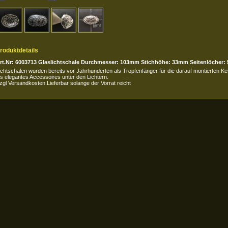
roduktdetails
rt.Nr: 6003713 Glaslichtschale Durchmesser: 103mm Stichhöhe: 33mm Seitenlöcher: 
ichtschalen wurden bereits vor Jahrhunderten als Tropfenfänger für die darauf montierten K
ls elegantes Accessoires unter den Lichtern.
zgl Versandkosten.Lieferbar solange der Vorrat reicht