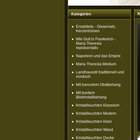
K
Kategorien
Ersatzteile - Glasersatz,
Kerzenhülsen
Wie Gott in Frankreich -
Maria Theresia
repräsentativ
Napoleon und das Empire
Maria Theresia Medium
Landhausstil traditionell und
nordisch
Mit barockem Obstbehang
Mit buntem
Bleikristallbehang
Kristallleuchten Klassisch
Kristallleuchten Modern
Kristallleuchten Klein
Kristallleuchten Wand
Kristallleuchten Decke