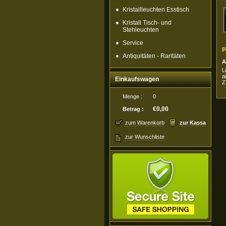
Kristallleuchten Esstisch
Kristall Tisch- und
Stehleuchten
Service
P
Antiquitäten - Raritäten
A
L
a
Einkaufswagen
Z
Menge :
0
€0,00
Betrag :
zum Warenkorb
zur Kassa
zur Wunschliste