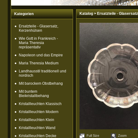
Katalog
>
Ersatzteile - Glasersat
Kategorien
Ersatzteile - Glasersatz,
Kerzenhülsen
Wie Gott in Frankreich -
Maria Theresia
repräsentativ
Napoleon und das Empire
Maria Theresia Medium
Landhausstil traditionell und
nordisch
Mit barockem Obstbehang
Mit buntem
Bleikristallbehang
Kristallleuchten Klassisch
Kristallleuchten Modern
Kristallleuchten Klein
Kristallleuchten Wand
Kristallleuchten Decke
Full Size
Zoom