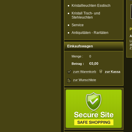
Kristallleuchten Esstisch
Kristall Tisch- und
Stehleuchten
Service
P
Antiquitäten - Raritäten
A
L
a
Einkaufswagen
Z
Menge :
0
€0,00
Betrag :
zum Warenkorb
zur Kassa
zur Wunschliste