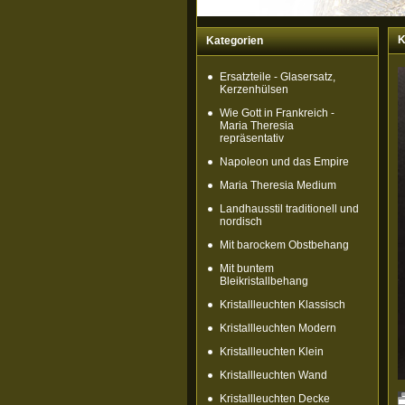
K
Kategorien
Ersatzteile - Glasersatz,
Kerzenhülsen
Wie Gott in Frankreich -
Maria Theresia
repräsentativ
Napoleon und das Empire
Maria Theresia Medium
Landhausstil traditionell und
nordisch
Mit barockem Obstbehang
Mit buntem
Bleikristallbehang
Kristallleuchten Klassisch
Kristallleuchten Modern
Kristallleuchten Klein
Kristallleuchten Wand
Kristallleuchten Decke