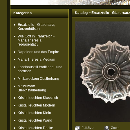
Katalog
>
Ersatzteile - Glasersat
Kategorien
Ersatzteile - Glasersatz,
Kerzenhülsen
Wie Gott in Frankreich -
Maria Theresia
repräsentativ
Napoleon und das Empire
Maria Theresia Medium
Landhausstil traditionell und
nordisch
Mit barockem Obstbehang
Mit buntem
Bleikristallbehang
Kristallleuchten Klassisch
Kristallleuchten Modern
Kristallleuchten Klein
Kristallleuchten Wand
Kristallleuchten Decke
Full Size
Zoom