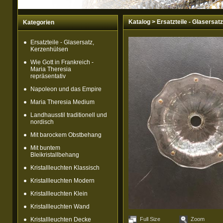
Katalog
>
Ersatzteile - Glasersat
Kategorien
Ersatzteile - Glasersatz,
Kerzenhülsen
Wie Gott in Frankreich -
Maria Theresia
repräsentativ
Napoleon und das Empire
Maria Theresia Medium
Landhausstil traditionell und
nordisch
Mit barockem Obstbehang
Mit buntem
Bleikristallbehang
Kristallleuchten Klassisch
Kristallleuchten Modern
Kristallleuchten Klein
Kristallleuchten Wand
Kristallleuchten Decke
Full Size
Zoom