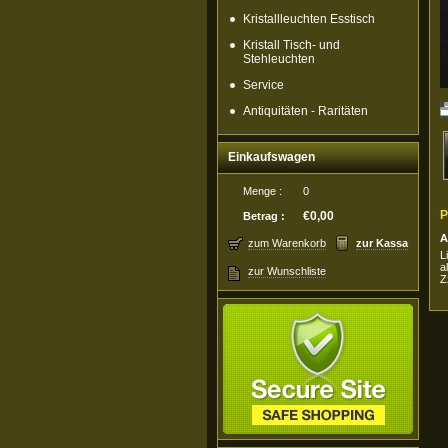
Kristallleuchten Esstisch
Kristall Tisch- und
Stehleuchten
Service
Antiquitäten - Raritäten
Einkaufswagen
Menge :
0
P
€0,00
Betrag :
A
zum Warenkorb
zur Kassa
L
a
zur Wunschliste
Z