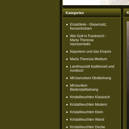
K
Kategorien
Ersatzteile - Glasersatz,
Kerzenhülsen
Wie Gott in Frankreich -
Maria Theresia
repräsentativ
Napoleon und das Empire
Maria Theresia Medium
Landhausstil traditionell und
nordisch
Mit barockem Obstbehang
Mit buntem
Bleikristallbehang
Kristallleuchten Klassisch
Kristallleuchten Modern
Kristallleuchten Klein
Kristallleuchten Wand
Kristallleuchten Decke