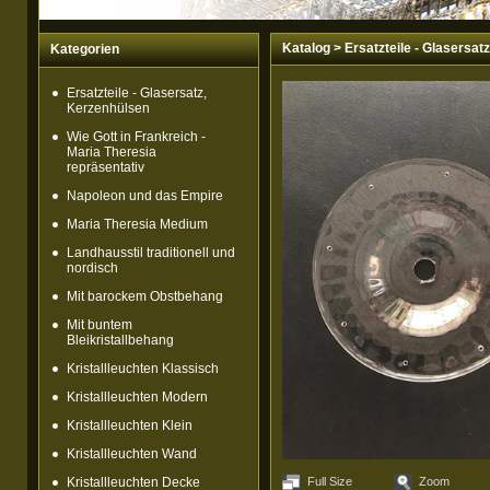
Katalog
>
Ersatzteile - Glasersat
Kategorien
Ersatzteile - Glasersatz,
Kerzenhülsen
Wie Gott in Frankreich -
Maria Theresia
repräsentativ
Napoleon und das Empire
Maria Theresia Medium
Landhausstil traditionell und
nordisch
Mit barockem Obstbehang
Mit buntem
Bleikristallbehang
Kristallleuchten Klassisch
Kristallleuchten Modern
Kristallleuchten Klein
Kristallleuchten Wand
Kristallleuchten Decke
Full Size
Zoom