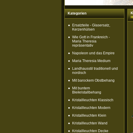
K
Kategorien
H
Ersatzteile - Glasersatz,
Kerzenhülsen
Wie Gott in Frankreich -
Maria Theresia
repräsentativ
Napoleon und das Empire
Maria Theresia Medium
Landhausstil traditionell und
nordisch
Mit barockem Obstbehang
Mit buntem
Bleikristallbehang
Kristallleuchten Klassisch
Kristallleuchten Modern
Kristallleuchten Klein
Kristallleuchten Wand
Kristallleuchten Decke