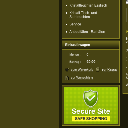
Kristallleuchten Esstisch
Kristall Tisch- und
Stehleuchten
Service
Antiquitäten - Raritäten
P
8
2
Einkaufswagen
D
Menge :
0
-
-
€0,00
Betrag :
-
-
zum Warenkorb
zur Kassa
A
zur Wunschliste
S
W