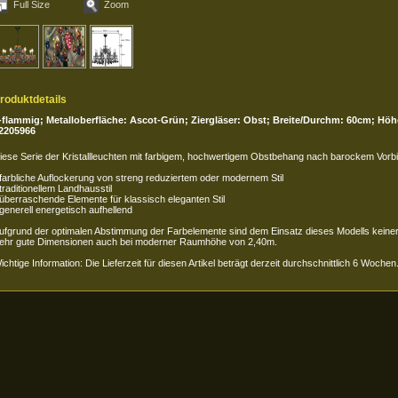
Full Size
Zoom
roduktdetails
-flammig; Metalloberfläche: Ascot-Grün; Ziergläser: Obst; Breite/Durchm: 60cm; Höh
2205966
iese Serie der Kristallleuchten mit farbigem, hochwertigem Obstbehang nach barockem Vorbil
 farbliche Auflockerung von streng reduziertem oder modernem Stil
 traditionellem Landhausstil
 überraschende Elemente für klassisch eleganten Stil
 generell energetisch aufhellend
ufgrund der optimalen Abstimmung der Farbelemente sind dem Einsatz dieses Modells keinerle
ehr gute Dimensionen auch bei moderner Raumhöhe von 2,40m.
ichtige Information: Die Lieferzeit für diesen Artikel beträgt derzeit durchschnittlich 6 Wochen