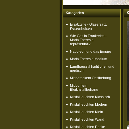
K
Kategorien
Ersatzteile - Glasersatz,
Kerzenhülsen
Wie Gott in Frankreich -
Maria Theresia
repräsentativ
Napoleon und das Empire
Maria Theresia Medium
Landhausstil traditionell und
nordisch
Mit barockem Obstbehang
Mit buntem
Bleikristallbehang
Kristallleuchten Klassisch
Kristallleuchten Modern
Kristallleuchten Klein
Kristallleuchten Wand
Kristallleuchten Decke