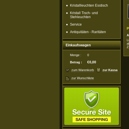
Kristallleuchten Esstisch
Kristall Tisch- und
Stehleuchten
Service
P
Antiquitäten - Raritäten
A
L
a
Einkaufswagen
Z
Menge :
0
€0,00
Betrag :
zum Warenkorb
zur Kassa
zur Wunschliste