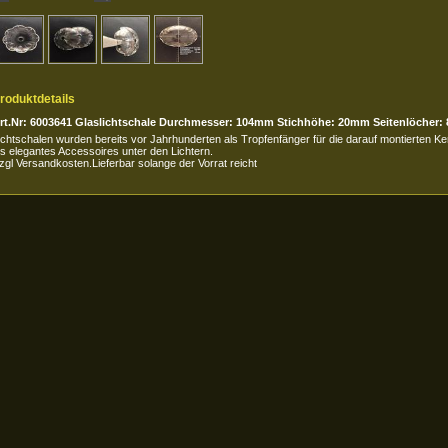
roduktdetails
rt.Nr: 6003641 Glaslichtschale Durchmesser: 104mm Stichhöhe: 20mm Seitenlöcher: 
ichtschalen wurden bereits vor Jahrhunderten als Tropfenfänger für die darauf montierten K
ls elegantes Accessoires unter den Lichtern.
zgl Versandkosten.Lieferbar solange der Vorrat reicht